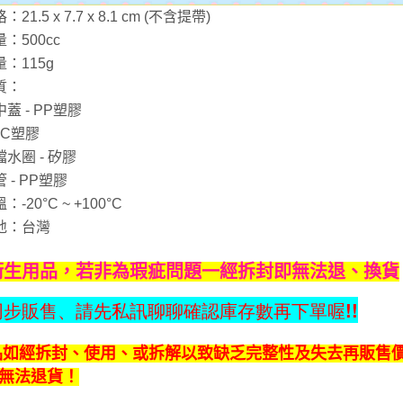
21.5 x 7.7 x 8.1 cm (不含提帶)
：500cc
：115g
質：
蓋 - PP塑膠
PC塑膠
水圈 - 矽膠
 - PP塑膠
-20°C ~ +100°C
地：台灣
衛生用品，若非為瑕疵問題一經拆封即無法退、換貨
同步販售、請先私訊聊聊確認庫存數再下單喔!!
品如經拆封、使用、或拆解以致缺乏完整性及失去再販售
無法退貨！