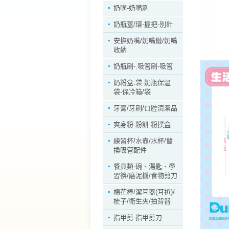
奶嘴-奶嘴刷
奶瓶蓋/環-握把-別針
安撫奶嘴/奶嘴鏈/奶嘴
收納
奶瓶刷-.吸管刷-吸管
奶粉盒.袋-奶瓶保溫
袋-保冷箱/袋
牙膏/牙刷/口腔清潔品
爽身粉-粉餅-粉撲盒
練習杯/水壺/水杯/替
換吸管配件
餐具類-碗、湯匙、學
習筷/磨泥機/食物剪刀
棉花棒/潔耳器(耳扒)/
梳子/衛生夾/拍背器
指甲剪-指甲剪刀