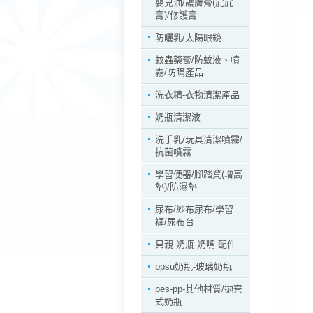
嬰兒油/護膚膏(屁屁
膏)/修護膏
防曬乳/太陽眼鏡
蚊蟲藥膏/防蚊液、噴
霧/防瞞產品
洗衣精-衣物清潔產品
奶瓶清潔液
洗手乳/玩具清潔噴霧/
抗菌噴霧
學習便器/腳踏凳(增高
墊)/防濕墊
尿布/紗布尿布/學習
褲/尿布台
貝親 奶瓶 奶嘴 配件
ppsu奶瓶-玻璃奶瓶
pes-pp-其他材質/拋棄
式奶瓶