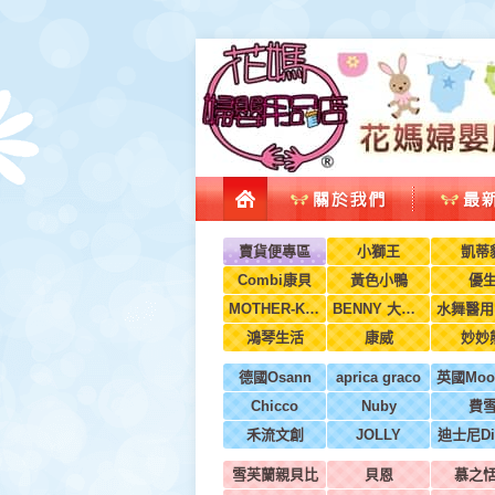
賣貨便專區
小獅王
凱蒂
Combi康貝
黃色小鴨
優
MOTHER-K韓國
BENNY 大翔服裝
鴻琴生活
康威
妙妙
德國Osann
aprica graco
Chicco
Nuby
費
禾流文創
JOLLY
迪士尼Di
雪芙蘭親貝比
貝恩
慕之