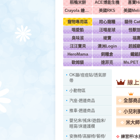
稻鴨米餅
ACE博能生機
喜寶Hi
Crayola 繪兒樂
美國RKS
寵物專用區
陪心寵糧
貓侍 Cat
喵愛餡
汪喵星球
怪獸
臭味滾
竣寶
福
汪汪寶貝
澳洲Login
超越
HeroMama
飼糧倉
鐵鎚
歐姆貓
達菲克
OK蹦/痘痘貼/透氣膠
帶
小動物區
全部商
汽座-週邊商品
推車-週邊商品
小兒利
嬰兒床/搖床/遊戲床/
米大師
睡窩/床邊護欄
安撫椅/高腳椅/餐椅/
練習杯/水