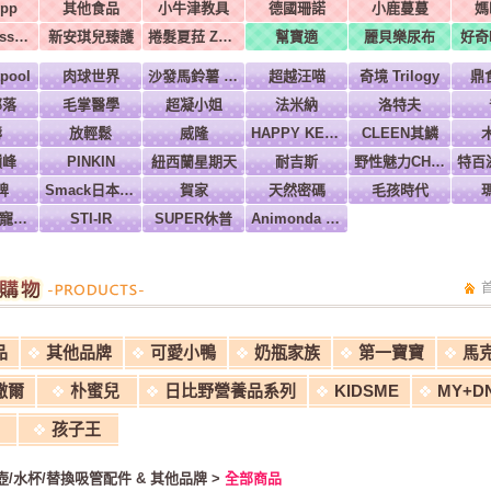
pp
其他食品
小牛津教具
德國珊諾
小鹿蔓蔓
媽
美國Melissa & Doug
新安琪兒臻護
捲髮夏菈 ZeroTre 義大利
幫寶適
麗貝樂尿布
好奇H
pool
肉球世界
沙發馬鈴薯 Power
超越汪喵
奇境 Trilogy
鼎
部落
毛掌醫學
超凝小姐
法米納
洛特夫
壽
放輕鬆
威隆
HAPPY KEN 快樂啃
CLEEN其鱗
巔峰
PINKIN
紐西蘭星期天
耐吉斯
野性魅力CHARM
牌
Smack日本正宗
賀家
天然密碼
毛孩時代
Ms.PET 寵物小姐
STI-IR
SUPER休普
Animonda 愛諾德
品
其他品牌
可愛小鴨
奶瓶家族
第一寶寶
馬
撒爾
朴蜜兒
日比野營養品系列
KIDSME
MY+D
孩子王
壺/水杯/替換吸管配件 & 其他品牌 >
全部商品