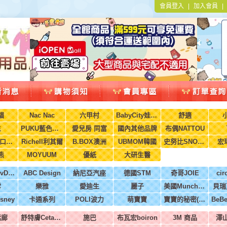
會員登入
|
加入會員
貓
Nac Nac
六甲村
BabyCity娃娃城
舒適
生
PUKU藍色企鵝
愛兒房 同富
國內其他品牌
布偶NATTOU
水舞醫用口罩(兒童，成人)
Richell利其爾
B.BOX澳洲
UBMOM韓國
史努比SNOOPY
宏
熊
MOYUUM
優紙
大研生醫
英國MoovDesign
ABC Design
納尼亞汽座
德國STM
奇哥JOIE
cir
雪
樂雅
愛迪生
麗子
美國Munchkin
貝瑞
sney
卡通系列
POLI波力
萌寶寶
寶寶的秘密(牧菓)
恬廊
舒特膚Cetaphil
施巴
布瓦宏boiron
3M 商品
澤