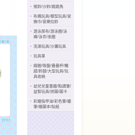
搖鈴/沙鈴/跳跳馬
布偶玩具/模型玩具/安
撫巾/音樂拉鈴
游泳尿布/游泳圈/泳
褲/泳衣/坐圈
洗澡玩具/沙灘玩具
玩具車
線圈/吸盤/疊疊杯/觸
感/鈴鼓/大型玩具/玩
具收納
幼兒兒童書籍/點讀筆/
益智玩具/拼圖/圖卡
彩繪指甲油/彩色筆/蠟
筆/繪圖本/貼紙