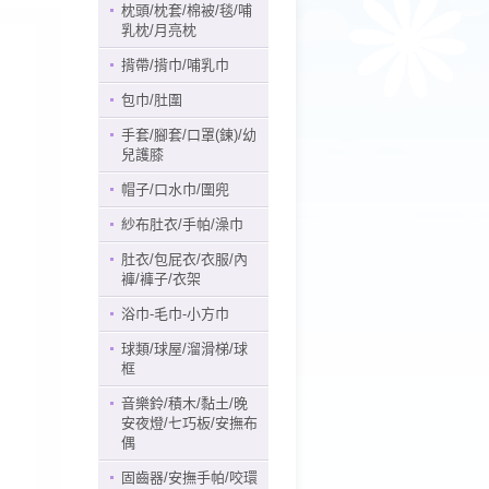
枕頭/枕套/棉被/毯/哺
乳枕/月亮枕
揹帶/揹巾/哺乳巾
包巾/肚圍
手套/腳套/口罩(鍊)/幼
兒護膝
帽子/口水巾/圍兜
紗布肚衣/手帕/澡巾
肚衣/包屁衣/衣服/內
褲/褲子/衣架
浴巾-毛巾-小方巾
球類/球屋/溜滑梯/球
框
音樂鈴/積木/黏土/晚
安夜燈/七巧板/安撫布
偶
固齒器/安撫手帕/咬環