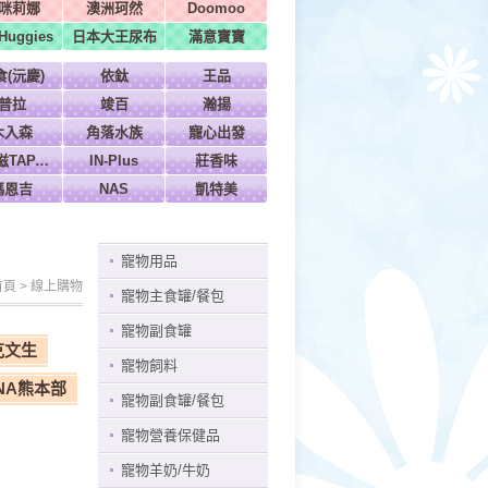
咪莉娜
澳洲珂然
Doomoo
uggies
日本大王尿布
滿意寶寶
食(沅慶)
依鈦
王品
普拉
竣百
瀚揚
木入森
角落水族
寵心出發
特百滋TAPAZO
IN-Plus
莊香味
瑪恩吉
NAS
凱特美
寵物用品
首頁
>
線上購物
寵物主食罐/餐包
寵物副食罐
克文生
寵物飼料
NA熊本部
寵物副食罐/餐包
寵物營養保健品
寵物羊奶/牛奶