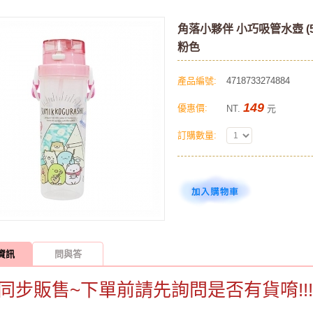
角落小夥伴 小巧吸管水壺 (50
粉色
產品編號:
4718733274884
149
優惠價:
NT.
元
訂購數量:
資訊
問與答
同步販售~下單前請先詢問是否有貨唷!!!