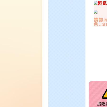
超
請認
色..S