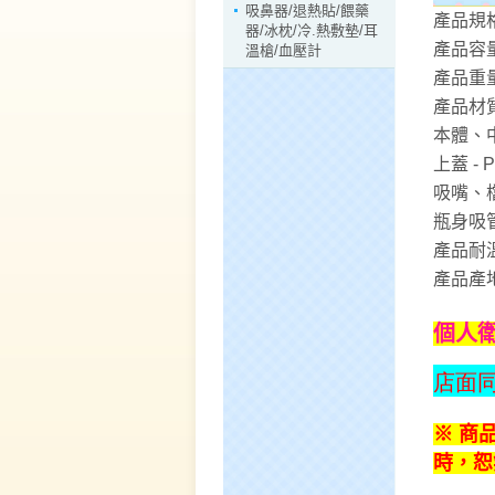
吸鼻器/退熱貼/餵藥
產品規格：
器/冰枕/冷.熱敷墊/耳
產品容量
溫槍/血壓計
產品重量
產品材
本體、中
上蓋 - 
吸嘴、檔
瓶身吸管
產品耐溫：
產品產
個人
店面
※ 商
時，恕