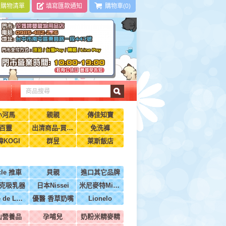
|
購物清單
填寫匯款通知
購物車(0)
小河馬
親親
傳佳知寶
百靈
出清商品-買到賺到
免洗褲
瑋KOGI
群昱
萊斯飯店
cle 推車
貝親
進口其它品牌
克吸乳器
日本Nissei
米尼麥特Minimight
BeBe de Luxe法國
優醫 香草奶嘴
Lionelo
山營養品
孕哺兒
奶粉米精麥精