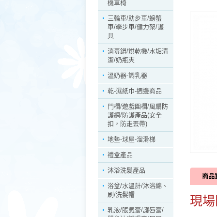
機車椅
三輪車/助步車/螃蟹
車/學步車/健力架/護
具
消毒鍋/烘乾機/水垢清
潔/奶瓶夾
溫奶器-調乳器
乾-濕紙巾-週邊商品
門欄/遊戲圍欄/風扇防
護網/防護產品(安全
扣，防走丟帶)
地墊-球屋-溜滑梯
禮盒產品
沐浴洗髮產品
商品
浴盆/水溫計/沐浴綿、
刷/洗髮帽
現場
乳液/脹氣膏/護唇膏/