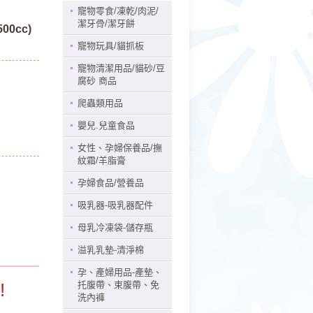
寵物零食/凍乾/肉泥/
潔牙骨/潔牙餅
0cc)
寵物玩具/貓抓板
寵物清潔用品/貓砂/豆
腐砂 商品
爬蟲類用品
嬰兒.兒童食品
女性、孕婦保養品/撫
紋霜/羊脂膏
孕婦食品/營養品
吸乳器-吸乳器配件
母乳冷凍袋-儲存瓶
溢乳乳墊-清淨棉
孕、產婦用品-產墊、
!
托腹帶、束腹帶、免
洗內褲