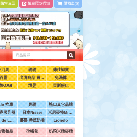
|
購物清單
填寫匯款通知
購物車(0)
小河馬
親親
傳佳知寶
百靈
出清商品-買到賺到
免洗褲
瑋KOGI
群昱
萊斯飯店
cle 推車
貝親
進口其它品牌
克吸乳器
日本Nissei
米尼麥特Minimight
BeBe de Luxe法國
優醫 香草奶嘴
Lionelo
山營養品
孕哺兒
奶粉米精麥精