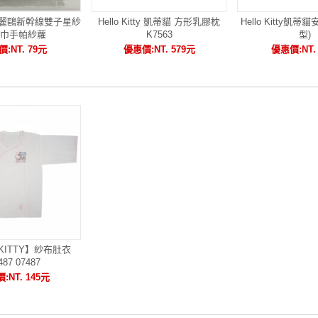
tty三麗鷗新幹線雙子星紗
Hello Kitty 凱蒂貓 方形乳膠枕
Hello Kitty凱
巾手帕紗蘿
K7563
型)
:NT. 79元
優惠價:NT. 579元
優惠價:NT.
 KITTY】紗布肚衣
487 07487
:NT. 145元