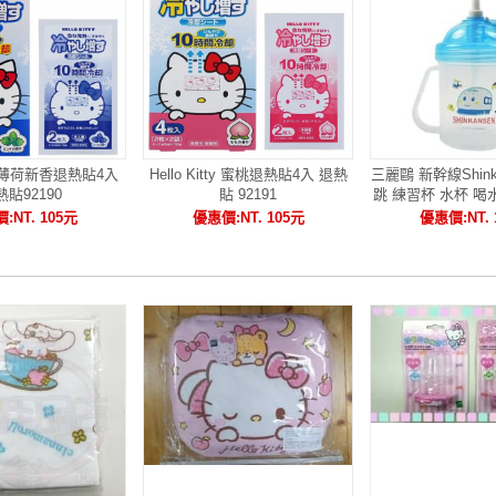
tty 薄荷新香退熱貼4入
Hello Kitty 蜜桃退熱貼4入 退熱
三麗鷗 新幹線Shink
熱貼92190
貼 92191
跳 練習杯 水杯 喝水 
:NT. 105元
優惠價:NT. 105元
優惠價:NT. 