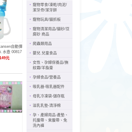
寵物零食/凍乾/肉泥/
潔牙骨/潔牙餅
寵物玩具/貓抓板
寵物清潔用品/貓砂/豆
腐砂 商品
爬蟲類用品
ansen自動彈
水壺 00817
嬰兒.兒童食品
149元
女性、孕婦保養品/撫
紋霜/羊脂膏
孕婦食品/營養品
吸乳器-吸乳器配件
母乳冷凍袋-儲存瓶
溢乳乳墊-清淨棉
孕、產婦用品-產墊、
托腹帶、束腹帶、免
洗內褲