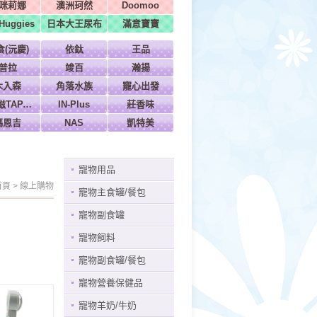
咪莉娜
澳洲珂然
Doomoo
uggies
日本大王尿布
滿意寶寶
食(沅慶)
依鈦
王品
普拉
竣百
瀚揚
木入森
角落水族
寵心出發
特百滋TAPAZO
IN-Plus
莊香味
瑪恩吉
NAS
凱特美
寵物用品
首頁
>
線上購物
寵物主食罐/餐包
寵物副食罐
寵物飼料
寵物副食罐/餐包
寵物營養保健品
寵物羊奶/牛奶