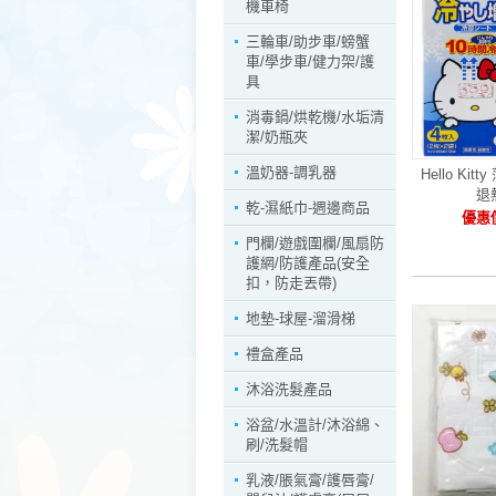
機車椅
三輪車/助步車/螃蟹
車/學步車/健力架/護
具
消毒鍋/烘乾機/水垢清
潔/奶瓶夾
溫奶器-調乳器
Hello Ki
退
乾-濕紙巾-週邊商品
優惠價
門欄/遊戲圍欄/風扇防
護網/防護產品(安全
扣，防走丟帶)
地墊-球屋-溜滑梯
禮盒產品
沐浴洗髮產品
浴盆/水溫計/沐浴綿、
刷/洗髮帽
乳液/脹氣膏/護唇膏/