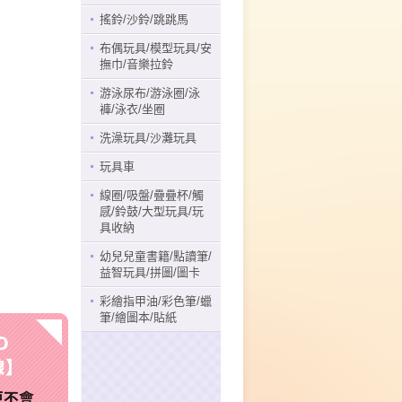
搖鈴/沙鈴/跳跳馬
布偶玩具/模型玩具/安
撫巾/音樂拉鈴
游泳尿布/游泳圈/泳
褲/泳衣/坐圈
洗澡玩具/沙灘玩具
玩具車
線圈/吸盤/疊疊杯/觸
感/鈴鼓/大型玩具/玩
具收納
幼兒兒童書籍/點讀筆/
益智玩具/拼圖/圖卡
彩繪指甲油/彩色筆/蠟
筆/繪圖本/貼紙