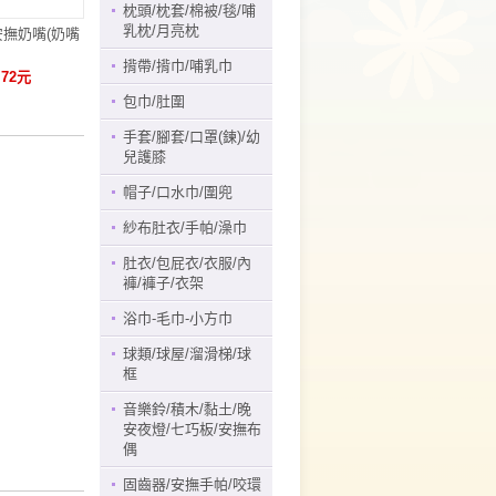
枕頭/枕套/棉被/毯/哺
乳枕/月亮枕
蒂貓安撫奶嘴(奶嘴
揹帶/揹巾/哺乳巾
 72元
包巾/肚圍
手套/腳套/口罩(鍊)/幼
兒護膝
帽子/口水巾/圍兜
紗布肚衣/手帕/澡巾
肚衣/包屁衣/衣服/內
褲/褲子/衣架
浴巾-毛巾-小方巾
球類/球屋/溜滑梯/球
框
音樂鈴/積木/黏土/晚
安夜燈/七巧板/安撫布
偶
固齒器/安撫手帕/咬環