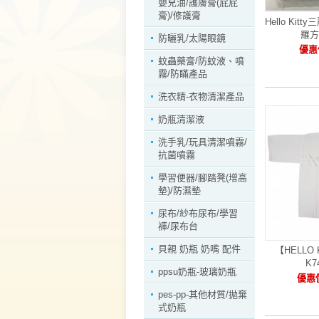
嬰兒油/護膚膏(屁屁
膏)/修護膏
Hello Ki
羅方
防曬乳/太陽眼鏡
優惠價
蚊蟲藥膏/防蚊液、噴
霧/防瞞產品
洗衣精-衣物清潔產品
奶瓶清潔液
洗手乳/玩具清潔噴霧/
抗菌噴霧
學習便器/腳踏凳(增高
墊)/防濕墊
尿布/紗布尿布/學習
褲/尿布台
貝親 奶瓶 奶嘴 配件
【HELLO
K7
ppsu奶瓶-玻璃奶瓶
優惠價
pes-pp-其他材質/拋棄
式奶瓶