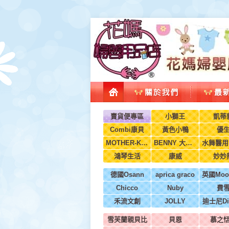
賣貨便專區
小獅王
凱蒂
Combi康貝
黃色小鴨
優
MOTHER-K韓國
BENNY 大翔服裝
鴻琴生活
康威
妙妙
德國Osann
aprica graco
Chicco
Nuby
費
禾流文創
JOLLY
迪士尼Di
雪芙蘭親貝比
貝恩
慕之