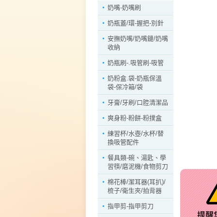
奶嘴-奶嘴刷
奶瓶蓋/環-握把-別針
安撫奶嘴/奶嘴鏈/奶嘴
收納
奶瓶刷-.吸管刷-吸管
奶粉盒.袋-奶瓶保溫
袋-保冷箱/袋
牙膏/牙刷/口腔清潔品
爽身粉-粉餅-粉撲盒
練習杯/水壺/水杯/替
換吸管配件
餐具類-碗、湯匙、學
習筷/磨泥機/食物剪刀
棉花棒/潔耳器(耳扒)/
梳子/衛生夾/拍背器
指甲剪-指甲剪刀