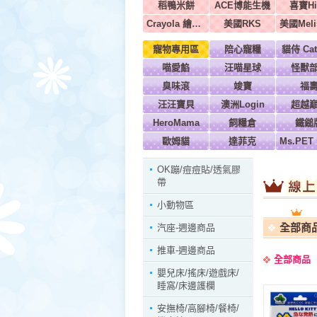
稻鴨米餅
ACE博能生機
喜寶Hi
Crayola 繪兒樂
美國RKS
寵物專用區
陪心寵糧
貓侍 Cat
喵愛餡
汪喵星球
怪獸
臭味滾
竣寶
福
汪汪寶貝
澳洲Login
超越
HeroMama
飼糧倉
鐵鎚
歐姆貓
達菲克
OK蹦/痘痘貼/透氣膠
帶
小動物區
全部商
汽座-週邊商品
推車-週邊商品
全部商品
嬰兒床/搖床/遊戲床/
睡窩/床邊護欄
安撫椅/高腳椅/餐椅/