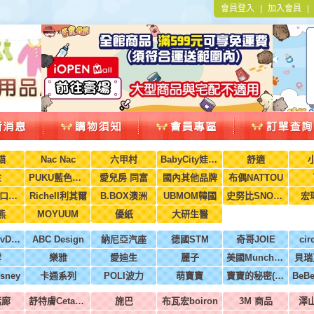
會員登入
|
加入會員
貓
Nac Nac
六甲村
BabyCity娃娃城
舒適
生
PUKU藍色企鵝
愛兒房 同富
國內其他品牌
布偶NATTOU
水舞醫用口罩(兒童，成人)
Richell利其爾
B.BOX澳洲
UBMOM韓國
史努比SNOOPY
宏
熊
MOYUUM
優紙
大研生醫
英國MoovDesign
ABC Design
納尼亞汽座
德國STM
奇哥JOIE
cir
雪
樂雅
愛迪生
麗子
美國Munchkin
貝瑞
sney
卡通系列
POLI波力
萌寶寶
寶寶的秘密(牧菓)
恬廊
舒特膚Cetaphil
施巴
布瓦宏boiron
3M 商品
澤