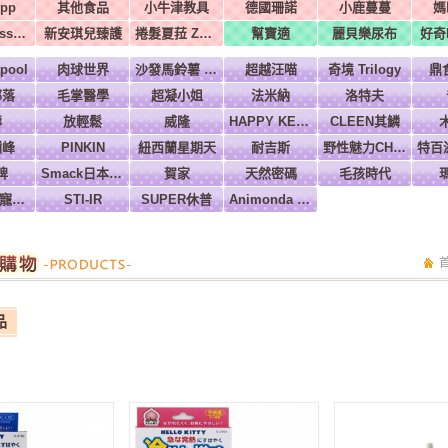
pp
其他食品
小牛津教具
德國珊諾
小鹿蔓蔓
媽
美國Melissa & Doug
新安琪兒臻護
捲髮夏菈 ZeroTre 義大利
幫寶適
麗貝樂尿布
好奇H
pool
肉球世界
沙發馬鈴薯 Power
超越汪喵
奇境 Trilogy
鼎
部落
毛掌醫學
超凝小姐
法米納
洛特夫
壽
放輕鬆
威隆
HAPPY KEN 快樂啃
CLEEN其鱗
巔峰
PINKIN
紐西蘭星期天
耐吉斯
野性魅力CHARM
牌
Smack日本正宗
賀家
天然密碼
毛孩時代
Ms.PET 寵物小姐
STI-IR
SUPER休普
Animonda 愛諾德
品