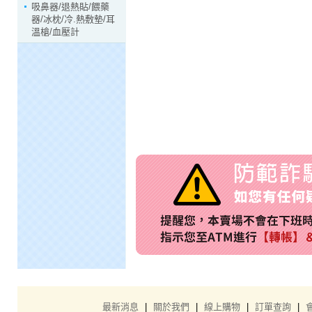
吸鼻器/退熱貼/餵藥
器/冰枕/冷.熱敷墊/耳
溫槍/血壓計
最新消息
|
關於我們
|
線上購物
|
訂單查詢
|