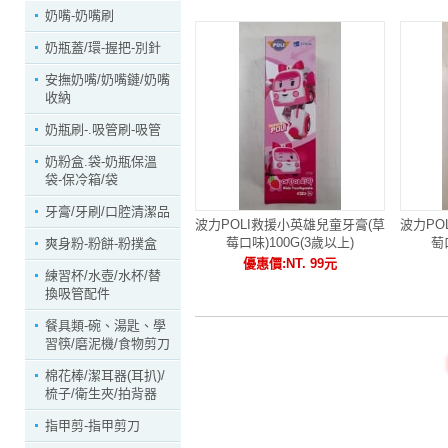
奶嘴-奶嘴刷
奶瓶蓋/環-握把-別針
安撫奶嘴/奶嘴鏈/奶嘴
收納
奶瓶刷-.吸管刷-吸管
奶粉盒.袋-奶瓶保溫
袋-保冷箱/袋
牙膏/牙刷/口腔清潔品
波力POLI救援小英雄兒童牙膏(草
波力PO
莓口味)100G(3歲以上)
萄
爽身粉-粉餅-粉撲盒
優惠價:NT. 99元
練習杯/水壺/水杯/替
換吸管配件
餐具類-碗、湯匙、學
習筷/磨泥機/食物剪刀
棉花棒/潔耳器(耳扒)/
梳子/衛生夾/拍背器
指甲剪-指甲剪刀