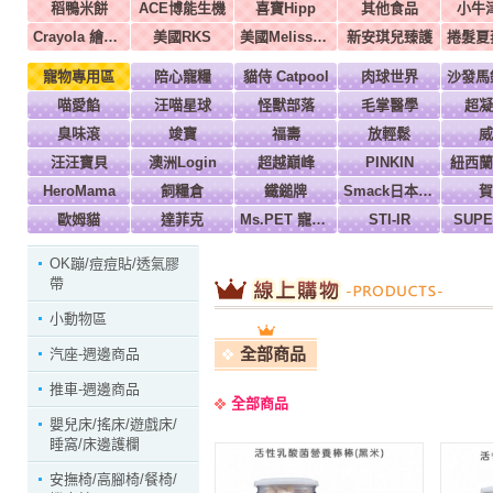
稻鴨米餅
ACE博能生機
喜寶Hipp
其他食品
小牛
Crayola 繪兒樂
美國RKS
美國Melissa & Doug
新安琪兒臻護
寵物專用區
陪心寵糧
貓侍 Catpool
肉球世界
喵愛餡
汪喵星球
怪獸部落
毛掌醫學
超凝
臭味滾
竣寶
福壽
放輕鬆
威
汪汪寶貝
澳洲Login
超越巔峰
PINKIN
紐西蘭
HeroMama
飼糧倉
鐵鎚牌
Smack日本正宗
賀
歐姆貓
達菲克
Ms.PET 寵物小姐
STI-IR
SUP
OK蹦/痘痘貼/透氣膠
帶
小動物區
全部商品
汽座-週邊商品
推車-週邊商品
全部商品
嬰兒床/搖床/遊戲床/
睡窩/床邊護欄
安撫椅/高腳椅/餐椅/