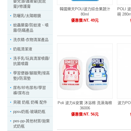
嬰兒油/護膚膏(屁屁
膏)/修護膏
韓國樂天POLI波力綜合果蔬汁
POLI
80ml
碗 280
防曬乳/太陽眼鏡
優惠價:NT. 49元
蚊蟲藥膏/防蚊液、噴
霧/防瞞產品
洗衣精-衣物清潔產品
奶瓶清潔液
洗手乳/玩具清潔噴霧/
抗菌噴霧
學習便器/腳踏凳(增高
墊)/防濕墊
尿布/紗布尿布/學習
褲/尿布台
貝親 奶瓶 奶嘴 配件
Poli 波力&安寶 沐浴棉 洗澡海棉
波力P
36006
ppsu奶瓶-玻璃奶瓶
優惠價:NT. 56元
pes-pp-其他材質/拋棄
式奶瓶