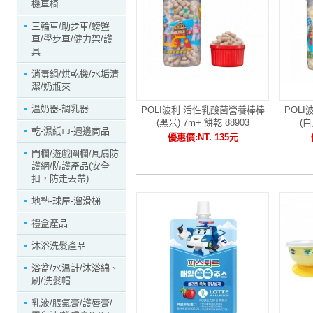
機車椅
三輪車/助步車/螃蟹
車/學步車/健力架/護
具
消毒鍋/烘乾機/水垢清
潔/奶瓶夾
溫奶器-調乳器
POLI波利 活性乳酸菌營養棒棒
POL
(黑米) 7m+ 餅乾 88903
(白
乾-濕紙巾-週邊商品
優惠價:NT. 135元
門欄/遊戲圍欄/風扇防
護網/防護產品(安全
扣，防走丟帶)
地墊-球屋-溜滑梯
禮盒產品
沐浴洗髮產品
浴盆/水溫計/沐浴綿、
刷/洗髮帽
乳液/脹氣膏/護唇膏/