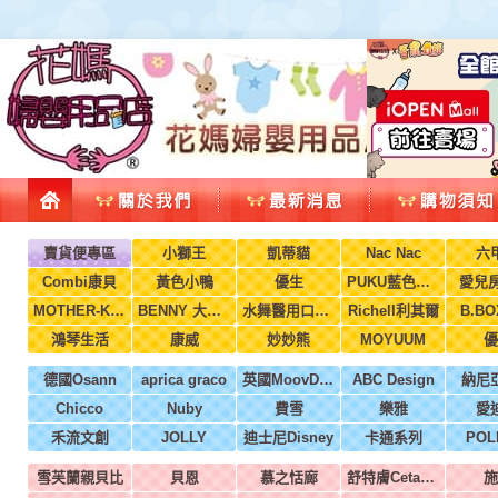
賣貨便專區
小獅王
凱蒂貓
Nac Nac
六
Combi康貝
黃色小鴨
優生
PUKU藍色企鵝
愛兒房
MOTHER-K韓國
BENNY 大翔服裝
水舞醫用口罩(兒童，成人)
Richell利其爾
B.B
鴻琴生活
康威
妙妙熊
MOYUUM
優
德國Osann
aprica graco
英國MoovDesign
ABC Design
納尼
Chicco
Nuby
費雪
樂雅
愛
禾流文創
JOLLY
迪士尼Disney
卡通系列
POL
雪芙蘭親貝比
貝恩
慕之恬廊
舒特膚Cetaphil
施