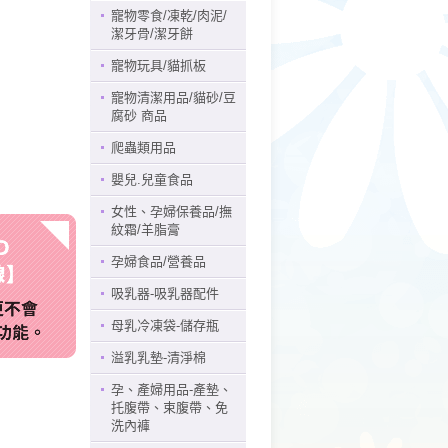
寵物零食/凍乾/肉泥/
潔牙骨/潔牙餅
寵物玩具/貓抓板
寵物清潔用品/貓砂/豆
腐砂 商品
爬蟲類用品
嬰兒.兒童食品
女性、孕婦保養品/撫
紋霜/羊脂膏
孕婦食品/營養品
吸乳器-吸乳器配件
母乳冷凍袋-儲存瓶
溢乳乳墊-清淨棉
孕、產婦用品-產墊、
托腹帶、束腹帶、免
洗內褲