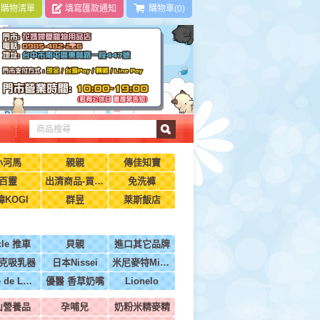
|
購物清單
填寫匯款通知
購物車(0)
小河馬
親親
傳佳知寶
百靈
出清商品-買到賺到
免洗褲
瑋KOGI
群昱
萊斯飯店
cle 推車
貝親
進口其它品牌
克吸乳器
日本Nissei
米尼麥特Minimight
BeBe de Luxe法國
優醫 香草奶嘴
Lionelo
山營養品
孕哺兒
奶粉米精麥精