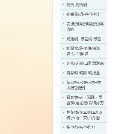
奶嘴-奶嘴刷
奶瓶蓋/環-握把-別針
安撫奶嘴/奶嘴鏈/奶嘴
收納
奶瓶刷-.吸管刷-吸管
奶粉盒.袋-奶瓶保溫
袋-保冷箱/袋
牙膏/牙刷/口腔清潔品
爽身粉-粉餅-粉撲盒
練習杯/水壺/水杯/替
換吸管配件
餐具類-碗、湯匙、學
習筷/磨泥機/食物剪刀
棉花棒/潔耳器(耳扒)/
梳子/衛生夾/拍背器
指甲剪-指甲剪刀