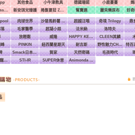
pp
其他食品
小牛津教具
德國珊諾
小鹿蔓蔓
媽
美國Melissa & Doug
新安琪兒臻護
捲髮夏菈 ZeroTre 義大利
幫寶適
麗貝樂尿布
好奇H
pool
肉球世界
沙發馬鈴薯 Power
超越汪喵
奇境 Trilogy
鼎
部落
毛掌醫學
超凝小姐
法米納
洛特夫
壽
放輕鬆
威隆
HAPPY KEN 快樂啃
CLEEN其鱗
巔峰
PINKIN
紐西蘭星期天
耐吉斯
野性魅力CHARM
牌
Smack日本正宗
賀家
天然密碼
毛孩時代
Ms.PET 寵物小姐
STI-IR
SUPER休普
Animonda 愛諾德
品