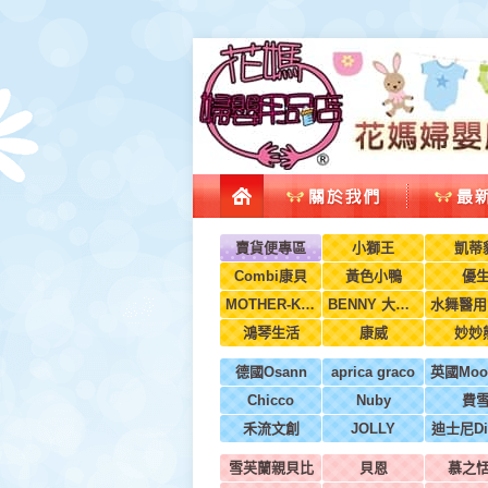
賣貨便專區
小獅王
凱蒂
Combi康貝
黃色小鴨
優
MOTHER-K韓國
BENNY 大翔服裝
鴻琴生活
康威
妙妙
德國Osann
aprica graco
Chicco
Nuby
費
禾流文創
JOLLY
迪士尼Di
雪芙蘭親貝比
貝恩
慕之