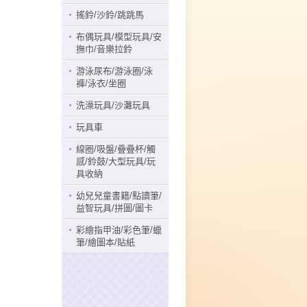
搖鈴/沙鈴/跳跳馬
布偶玩具/模型玩具/安
撫巾/音樂拉鈴
游泳尿布/游泳圈/泳
褲/泳衣/坐圈
洗澡玩具/沙灘玩具
玩具車
線圈/吸盤/疊疊杯/觸
感/鈴鼓/大型玩具/玩
具收納
幼兒兒童書籍/點讀筆/
益智玩具/拼圖/圖卡
彩繪指甲油/彩色筆/蠟
筆/繪圖本/貼紙