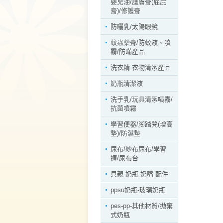
嬰兒油/護膚膏(屁屁
膏)/修護膏
防曬乳/太陽眼鏡
蚊蟲藥膏/防蚊液、噴
霧/防瞞產品
洗衣精-衣物清潔產品
奶瓶清潔液
洗手乳/玩具清潔噴霧/
抗菌噴霧
學習便器/腳踏凳(增高
墊)/防濕墊
尿布/紗布尿布/學習
褲/尿布台
貝親 奶瓶 奶嘴 配件
ppsu奶瓶-玻璃奶瓶
pes-pp-其他材質/拋棄
式奶瓶