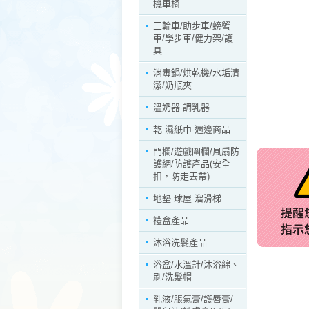
機車椅
三輪車/助步車/螃蟹
車/學步車/健力架/護
具
消毒鍋/烘乾機/水垢清
潔/奶瓶夾
溫奶器-調乳器
乾-濕紙巾-週邊商品
門欄/遊戲圍欄/風扇防
護網/防護產品(安全
扣，防走丟帶)
地墊-球屋-溜滑梯
禮盒產品
沐浴洗髮產品
浴盆/水溫計/沐浴綿、
刷/洗髮帽
乳液/脹氣膏/護唇膏/