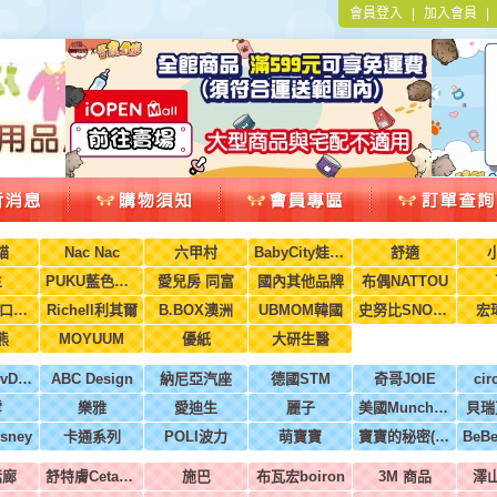
會員登入
|
加入會員
貓
Nac Nac
六甲村
BabyCity娃娃城
舒適
生
PUKU藍色企鵝
愛兒房 同富
國內其他品牌
布偶NATTOU
水舞醫用口罩(兒童，成人)
Richell利其爾
B.BOX澳洲
UBMOM韓國
史努比SNOOPY
宏
熊
MOYUUM
優紙
大研生醫
英國MoovDesign
ABC Design
納尼亞汽座
德國STM
奇哥JOIE
cir
雪
樂雅
愛迪生
麗子
美國Munchkin
貝瑞
sney
卡通系列
POLI波力
萌寶寶
寶寶的秘密(牧菓)
恬廊
舒特膚Cetaphil
施巴
布瓦宏boiron
3M 商品
澤