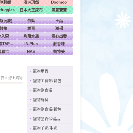
咪莉娜
澳洲珂然
Doomoo
uggies
日本大王尿布
滿意寶寶
食(沅慶)
依鈦
王品
普拉
竣百
瀚揚
木入森
角落水族
寵心出發
特百滋TAPAZO
IN-Plus
莊香味
瑪恩吉
NAS
凱特美
寵物用品
首頁
>
線上購物
寵物主食罐/餐包
寵物副食罐
寵物飼料
寵物副食罐/餐包
寵物營養保健品
寵物羊奶/牛奶