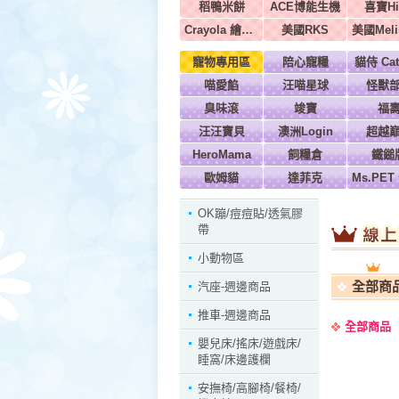
稻鴨米餅
ACE博能生機
喜寶Hi
Crayola 繪兒樂
美國RKS
寵物專用區
陪心寵糧
貓侍 Cat
喵愛餡
汪喵星球
怪獸
臭味滾
竣寶
福
汪汪寶貝
澳洲Login
超越
HeroMama
飼糧倉
鐵鎚
歐姆貓
達菲克
OK蹦/痘痘貼/透氣膠
帶
小動物區
全部商
汽座-週邊商品
推車-週邊商品
全部商品
嬰兒床/搖床/遊戲床/
睡窩/床邊護欄
安撫椅/高腳椅/餐椅/