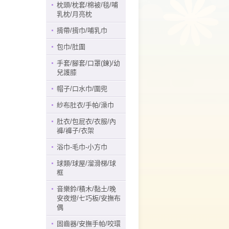
枕頭/枕套/棉被/毯/哺
乳枕/月亮枕
揹帶/揹巾/哺乳巾
包巾/肚圍
手套/腳套/口罩(鍊)/幼
兒護膝
帽子/口水巾/圍兜
紗布肚衣/手帕/澡巾
肚衣/包屁衣/衣服/內
褲/褲子/衣架
浴巾-毛巾-小方巾
球類/球屋/溜滑梯/球
框
音樂鈴/積木/黏土/晚
安夜燈/七巧板/安撫布
偶
固齒器/安撫手帕/咬環