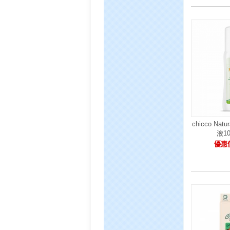
chicco Na
液1
優惠價