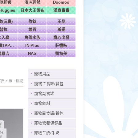
咪莉娜
澳洲珂然
Doomoo
uggies
日本大王尿布
滿意寶寶
食(沅慶)
依鈦
王品
普拉
竣百
瀚揚
木入森
角落水族
寵心出發
特百滋TAPAZO
IN-Plus
莊香味
瑪恩吉
NAS
凱特美
寵物用品
首頁
>
線上購物
寵物主食罐/餐包
寵物副食罐
寵物飼料
寵物副食罐/餐包
寵物營養保健品
寵物羊奶/牛奶