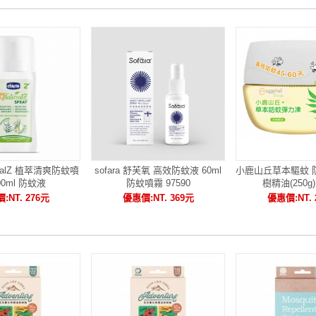
turalZ 植萃清爽防蚊噴
sofara 舒芙氧 高效防蚊液 60ml
小鹿山丘草本驅蚊 
00ml 防蚊液
防蚊噴霧 97590
樹精油(250g) 
:NT. 276元
優惠價:NT. 369元
優惠價:NT. 