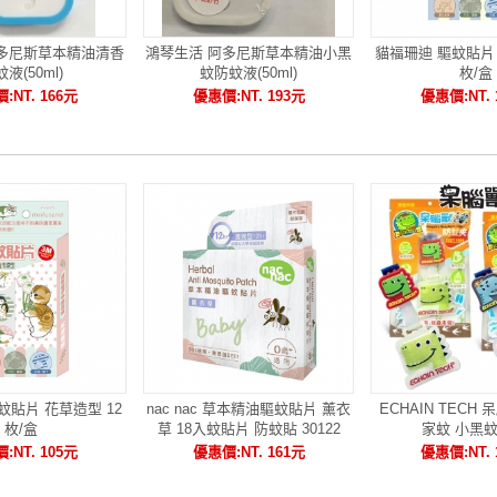
阿多尼斯草本精油清香
鴻琴生活 阿多尼斯草本精油小黑
貓福珊迪 驅蚊貼片 
液(50ml)
蚊防蚊液(50ml)
枚/盒
:NT. 166元
優惠價:NT. 193元
優惠價:NT. 
蚊貼片 花草造型 12
nac nac 草本精油驅蚊貼片 薰衣
ECHAIN TECH
枚/盒
草 18入蚊貼片 防蚊貼 30122
家蚊 小黑蚊
:NT. 105元
優惠價:NT. 161元
優惠價:NT. 