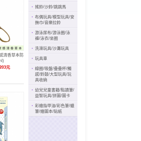
搖鈴/沙鈴/跳跳馬
布偶玩具/模型玩具/安
撫巾/音樂拉鈴
游泳尿布/游泳圈/泳
褲/泳衣/坐圈
洗澡玩具/沙灘玩具
s涼感清香草本防
玩具車
l)
203元
線圈/吸盤/疊疊杯/觸
感/鈴鼓/大型玩具/玩
具收納
幼兒兒童書籍/點讀筆/
益智玩具/拼圖/圖卡
彩繪指甲油/彩色筆/蠟
筆/繪圖本/貼紙