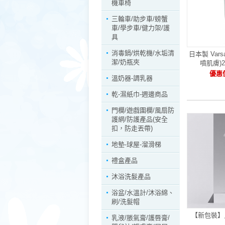
機車椅
三輪車/助步車/螃蟹
車/學步車/健力架/護
具
消毒鍋/烘乾機/水垢清
日本製 Var
潔/奶瓶夾
噴肌膚)2
優惠價
溫奶器-調乳器
乾-濕紙巾-週邊商品
門欄/遊戲圍欄/風扇防
護網/防護產品(安全
扣，防走丟帶)
地墊-球屋-溜滑梯
禮盒產品
沐浴洗髮產品
浴盆/水溫計/沐浴綿、
刷/洗髮帽
【新包裝】
乳液/脹氣膏/護唇膏/