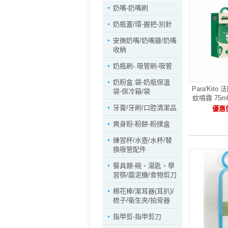
奶嘴-奶嘴刷
奶瓶蓋/環-握把-別針
安撫奶嘴/奶嘴鏈/奶嘴
收納
奶瓶刷-.吸管刷-吸管
奶粉盒.袋-奶瓶保溫
Para'Kit
袋-保冷箱/袋
蚊噴霧 75m
牙膏/牙刷/口腔清潔品
優惠價
爽身粉-粉餅-粉撲盒
練習杯/水壺/水杯/替
換吸管配件
餐具類-碗、湯匙、學
習筷/磨泥機/食物剪刀
棉花棒/潔耳器(耳扒)/
梳子/衛生夾/拍背器
指甲剪-指甲剪刀