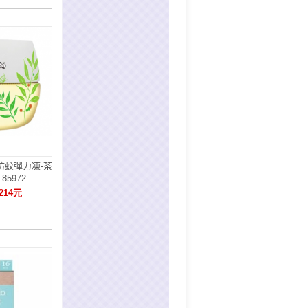
防蚊彈力凍-茶
85972
214元