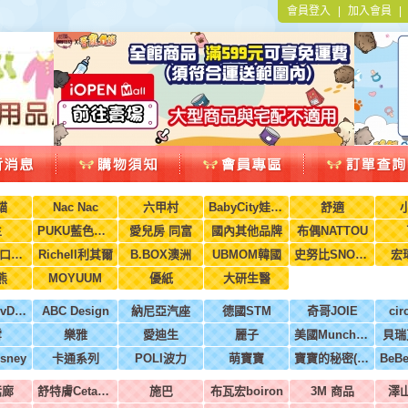
會員登入
|
加入會員
貓
Nac Nac
六甲村
BabyCity娃娃城
舒適
生
PUKU藍色企鵝
愛兒房 同富
國內其他品牌
布偶NATTOU
水舞醫用口罩(兒童，成人)
Richell利其爾
B.BOX澳洲
UBMOM韓國
史努比SNOOPY
宏
熊
MOYUUM
優紙
大研生醫
英國MoovDesign
ABC Design
納尼亞汽座
德國STM
奇哥JOIE
cir
雪
樂雅
愛迪生
麗子
美國Munchkin
貝瑞
sney
卡通系列
POLI波力
萌寶寶
寶寶的秘密(牧菓)
恬廊
舒特膚Cetaphil
施巴
布瓦宏boiron
3M 商品
澤