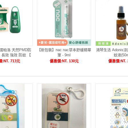
o 法國帕洛 天然PMD防
【新包裝】nac nac草本舒緩精華
鴻琴生活 Adoni
l 長效 強效 防蚊 【
筆 - 9ml
蚊液(50m
...
:NT. 713元
優惠價:NT. 130元
優惠價:NT. 