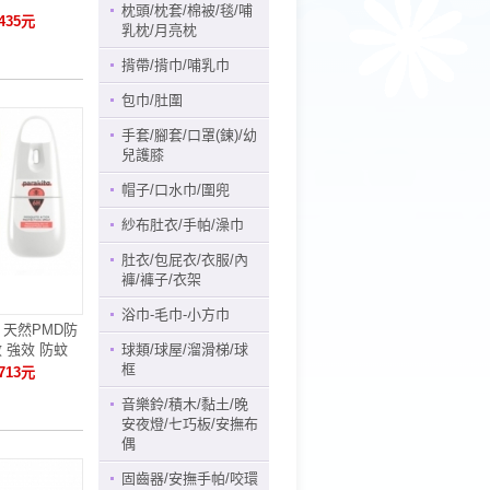
枕頭/枕套/棉被/毯/哺
435元
乳枕/月亮枕
揹帶/揹巾/哺乳巾
包巾/肚圍
手套/腳套/口罩(鍊)/幼
兒護膝
帽子/口水巾/圍兜
紗布肚衣/手帕/澡巾
肚衣/包屁衣/衣服/內
褲/褲子/衣架
浴巾-毛巾-小方巾
帕洛 天然PMD防
效 強效 防蚊
球類/球屋/溜滑梯/球
框
713元
音樂鈴/積木/黏土/晚
安夜燈/七巧板/安撫布
偶
固齒器/安撫手帕/咬環