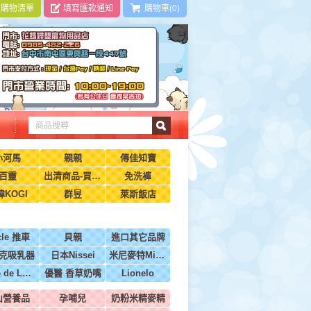
|
購物清單
填寫匯款通知
購物車(0)
小河馬
親親
傳佳知寶
百靈
出清商品-買到賺到
免洗褲
瑋KOGI
群昱
萊斯飯店
cle 推車
貝親
進口其它品牌
克吸乳器
日本Nissei
米尼麥特Minimight
BeBe de Luxe法國
優醫 香草奶嘴
Lionelo
山營養品
孕哺兒
奶粉米精麥精