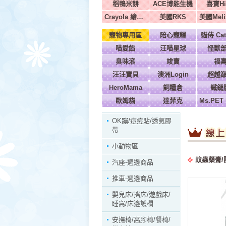
稻鴨米餅
ACE博能生機
喜寶Hi
Crayola 繪兒樂
美國RKS
寵物專用區
陪心寵糧
貓侍 Cat
喵愛餡
汪喵星球
怪獸
臭味滾
竣寶
福
汪汪寶貝
澳洲Login
超越
HeroMama
飼糧倉
鐵鎚
歐姆貓
達菲克
OK蹦/痘痘貼/透氣膠
帶
小動物區
蚊蟲藥膏/
汽座-週邊商品
推車-週邊商品
嬰兒床/搖床/遊戲床/
睡窩/床邊護欄
安撫椅/高腳椅/餐椅/