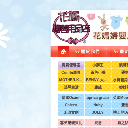
賣貨便專區
小獅王
凱蒂
Combi康貝
黃色小鴨
優
MOTHER-K韓國
BENNY 大翔服裝
鴻琴生活
康威
妙妙
德國Osann
aprica graco
Chicco
Nuby
費
禾流文創
JOLLY
迪士尼Di
雪芙蘭親貝比
貝恩
慕之