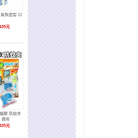
鯊魚造型 12
105元
 呆腦獸 防蚊夾
 適用
105元