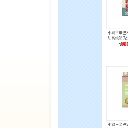
小獅王辛巴S
油防蚊貼(恐龍
優惠價
小獅王辛巴S