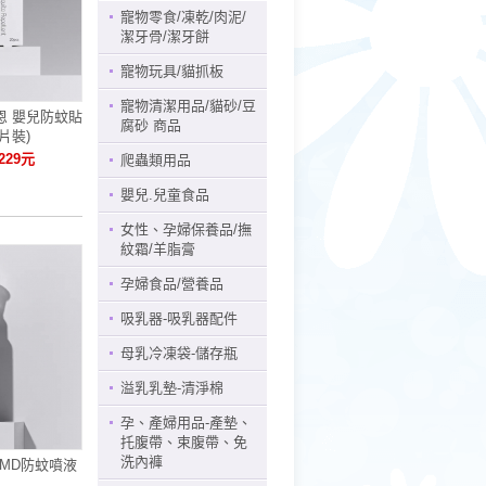
寵物零食/凍乾/肉泥/
潔牙骨/潔牙餅
寵物玩具/貓抓板
寵物清潔用品/貓砂/豆
恩 嬰兒防蚊貼
腐砂 商品
0片裝)
229元
爬蟲類用品
嬰兒.兒童食品
女性、孕婦保養品/撫
紋霜/羊脂膏
孕婦食品/營養品
吸乳器-吸乳器配件
母乳冷凍袋-儲存瓶
溢乳乳墊-清淨棉
孕、產婦用品-產墊、
托腹帶、束腹帶、免
洗內褲
PMD防蚊噴液