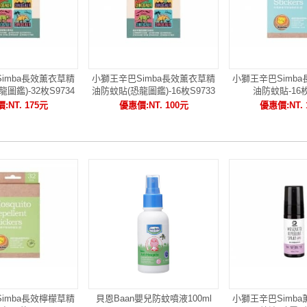
imba長效薰衣草精
小獅王辛巴Simba長效薰衣草精
小獅王辛巴Simb
圖鑑)-32枚S9734
油防蚊貼(恐龍圖鑑)-16枚S9733
油防蚊貼-16枚
:NT. 175元
優惠價:NT. 100元
優惠價:NT. 
imba長效檸檬草精
貝恩Baan嬰兒防蚊噴液100ml
小獅王辛巴Simb