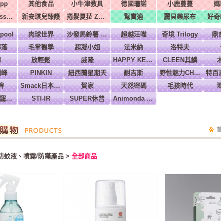
pp
其他食品
小牛津教具
德國珊諾
小鹿蔓蔓
媽
美國Melissa & Doug
新安琪兒臻護
捲髮夏菈 ZeroTre 義大利
幫寶適
麗貝樂尿布
好奇H
pool
肉球世界
沙發馬鈴薯 Power
超越汪喵
奇境 Trilogy
鼎
部落
毛掌醫學
超凝小姐
法米納
洛特夫
壽
放輕鬆
威隆
HAPPY KEN 快樂啃
CLEEN其鱗
巔峰
PINKIN
紐西蘭星期天
耐吉斯
野性魅力CHARM
牌
Smack日本正宗
賀家
天然密碼
毛孩時代
Ms.PET 寵物小姐
STI-IR
SUPER休普
Animonda 愛諾德
防蚊液、噴霧/防瞞產品 >
全部商品