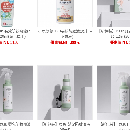
san 長效防蚊噴液(可
小鹿蔓蔓 12H長效防蚊液(派卡瑞
【新包裝】Baan貝
20ml(派卡瑞丁)
丁防蚊液)
片 12hr (2
:NT. 510元
優惠價:NT. 399元
優惠價:NT. 
貝恩 嬰兒防蚊噴液
【新包裝】貝恩 嬰兒防蚊噴液
【新包裝】 貝恩 
(80ml)
(45ml)
(80ml)