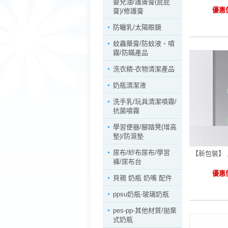
嬰兒油/護膚膏(屁屁
優惠價
膏)/修護膏
防曬乳/太陽眼鏡
蚊蟲藥膏/防蚊液、噴
霧/防瞞產品
洗衣精-衣物清潔產品
奶瓶清潔液
洗手乳/玩具清潔噴霧/
抗菌噴霧
學習便器/腳踏凳(增高
墊)/防濕墊
尿布/紗布尿布/學習
【新包裝】 
褲/尿布台
優惠價
貝親 奶瓶 奶嘴 配件
ppsu奶瓶-玻璃奶瓶
pes-pp-其他材質/拋棄
式奶瓶