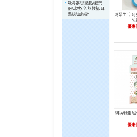
吸鼻器/退熱貼/餵藥
器/冰枕/冷.熱敷墊/耳
溫槍/血壓計
鴻琴生活 
防蚊
優惠價
貓福珊迪 驅
優惠價