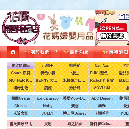
賣貨便專區
小獅王
凱蒂貓
Nac Nac
六
Combi康貝
黃色小鴨
優生
PUKU藍色企鵝
愛兒房
MOTHER-K韓國
BENNY 大翔服裝
水舞醫用口罩(兒童，成人)
Richell利其爾
B.B
鴻琴生活
康威
妙妙熊
MOYUUM
優
德國Osann
aprica graco
英國MoovDesign
ABC Design
納尼
Chicco
Nuby
費雪
樂雅
愛
禾流文創
JOLLY
迪士尼Disney
卡通系列
POL
雪芙蘭親貝比
貝恩
慕之恬廊
舒特膚Cetaphil
施