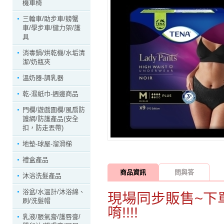
機車椅
三輪車/助步車/螃蟹
車/學步車/健力架/護
具
消毒鍋/烘乾機/水垢清
潔/奶瓶夾
溫奶器-調乳器
乾-濕紙巾-週邊商品
門欄/遊戲圍欄/風扇防
護網/防護產品(安全
扣，防走丟帶)
地墊-球屋-溜滑梯
禮盒產品
商品資訊
問與答
沐浴洗髮產品
浴盆/水溫計/沐浴綿、
現場同步販售~下
刷/洗髮帽
唷!!!!
乳液/脹氣膏/護唇膏/