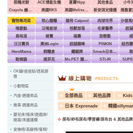
稻鴨米餅
ACE博能生機
喜寶Hipp
其他食品
小牛
Crayola 繪兒樂
美國RKS
美國Melissa & Doug
新安琪兒臻護
寵物專用區
陪心寵糧
貓侍 Catpool
肉球世界
喵愛餡
汪喵星球
怪獸部落
毛掌醫學
超凝
臭味滾
竣寶
福壽
放輕鬆
威
汪汪寶貝
澳洲Login
超越巔峰
PINKIN
紐西蘭
HeroMama
飼糧倉
鐵鎚牌
Smack日本正宗
賀
歐姆貓
達菲克
Ms.PET 寵物小姐
STI-IR
SUP
OK蹦/痘痘貼/透氣膠
帶
小動物區
全部商品
其他品牌
Kids 
汽座-週邊商品
推車-週邊商品
日本 Exprenade
韓國sillyma
嬰兒床/搖床/遊戲床/
尿布/紗布尿布/學習褲/尿布台 & 其他品牌
睡窩/床邊護欄
安撫椅/高腳椅/餐椅/