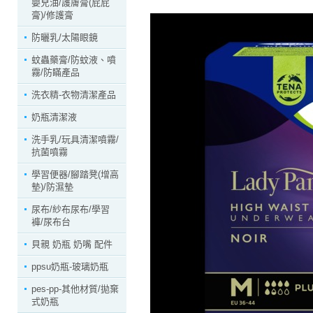
嬰兒油/護膚膏(屁屁
膏)/修護膏
防曬乳/太陽眼鏡
蚊蟲藥膏/防蚊液、噴
霧/防瞞產品
洗衣精-衣物清潔產品
奶瓶清潔液
洗手乳/玩具清潔噴霧/
抗菌噴霧
學習便器/腳踏凳(增高
墊)/防濕墊
尿布/紗布尿布/學習
褲/尿布台
貝親 奶瓶 奶嘴 配件
ppsu奶瓶-玻璃奶瓶
pes-pp-其他材質/拋棄
式奶瓶