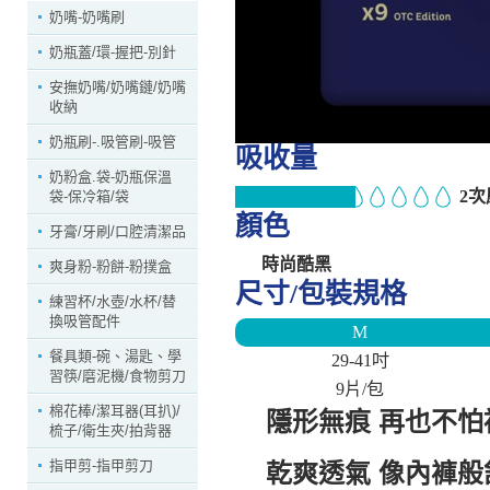
奶嘴-奶嘴刷
奶瓶蓋/環-握把-別針
安撫奶嘴/奶嘴鏈/奶嘴
收納
奶瓶刷-.吸管刷-吸管
吸收量
奶粉盒.袋-奶瓶保溫
2次
袋-保冷箱/袋
顏色
牙膏/牙刷/口腔清潔品
時尚酷黑
爽身粉-粉餅-粉撲盒
尺寸/包裝規格
練習杯/水壺/水杯/替
換吸管配件
M
餐具類-碗、湯匙、學
29-41吋
習筷/磨泥機/食物剪刀
9片/包
棉花棒/潔耳器(耳扒)/
隱形無痕 再也不怕
梳子/衛生夾/拍背器
指甲剪-指甲剪刀
乾爽透氣 像內褲般