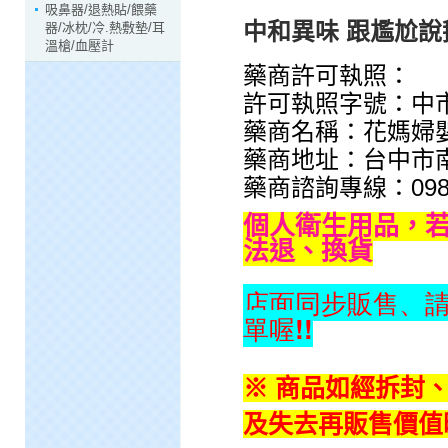
吸鼻器/退熱貼/餵藥
中和異味 跟尷尬說
器/冰枕/冷.熱敷墊/耳
溫槍/血壓計
藥商許可執照：
許可執照字號：中市藥
藥商名稱：花媽婦
藥商地址：台中市南
藥商諮詢專線：0985-
個人衛生用品，
法退、換貨
店面同步販售、
單喔!!
※ 商品如經拆封
及失去再販售價值