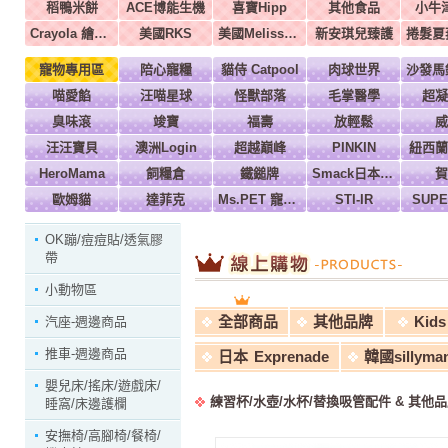
稻鴨米餅
ACE博能生機
喜寶Hipp
其他食品
小牛
Crayola 繪兒樂
美國RKS
美國Melissa & Doug
新安琪兒臻護
寵物專用區
陪心寵糧
貓侍 Catpool
肉球世界
喵愛餡
汪喵星球
怪獸部落
毛掌醫學
超凝
臭味滾
竣寶
福壽
放輕鬆
威
汪汪寶貝
澳洲Login
超越巔峰
PINKIN
紐西蘭
HeroMama
飼糧倉
鐵鎚牌
Smack日本正宗
賀
歐姆貓
達菲克
Ms.PET 寵物小姐
STI-IR
SUP
OK蹦/痘痘貼/透氣膠
帶
小動物區
全部商品
其他品牌
Kids 
汽座-週邊商品
推車-週邊商品
日本 Exprenade
韓國sillyma
嬰兒床/搖床/遊戲床/
練習杯/水壺/水杯/替換吸管配件 & 其他品
睡窩/床邊護欄
安撫椅/高腳椅/餐椅/