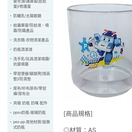
嬰兒油/護膚膏(屁屁
膏)/修護膏
防曬乳/太陽眼鏡
蚊蟲藥膏/防蚊液、噴
霧/防瞞產品
洗衣精-衣物清潔產品
奶瓶清潔液
洗手乳/玩具清潔噴霧/
抗菌噴霧
學習便器/腳踏凳(增高
墊)/防濕墊
尿布/紗布尿布/學習
褲/尿布台
貝親 奶瓶 奶嘴 配件
[商品規格]
ppsu奶瓶-玻璃奶瓶
pes-pp-其他材質/拋棄
式奶瓶
◎材質：AS