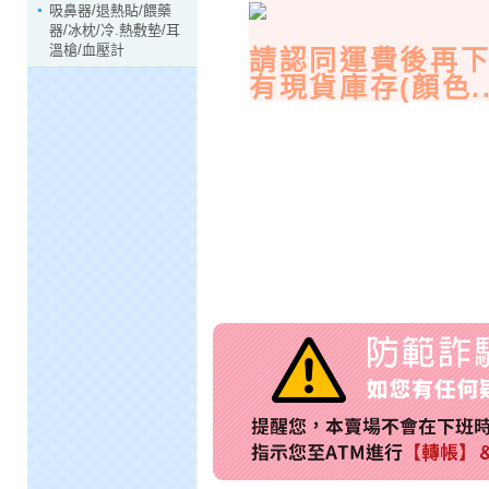
吸鼻器/退熱貼/餵藥
器/冰枕/冷.熱敷墊/耳
溫槍/血壓計
請認同運費後再下
有現貨庫存(顏色..S