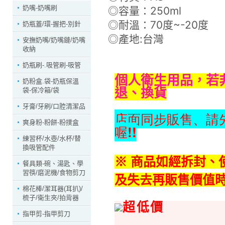
奶嘴-奶嘴刷
◎容量：250ml
◎耐溫：70度~-20度
奶瓶蓋/環-握把-別針
◎產地:台灣
安撫奶嘴/奶嘴鏈/奶嘴
收納
奶瓶刷-.吸管刷-吸管
個人衛生用品，若
奶粉盒.袋-奶瓶保溫
退、換貨
袋-保冷箱/袋
牙膏/牙刷/口腔清潔品
店面同步販售、請
爽身粉-粉餅-粉撲盒
喔!!
練習杯/水壺/水杯/替
換吸管配件
※ 商品如經拆封、
餐具類-碗、湯匙、學
習筷/磨泥機/食物剪刀
及失去再販售價值
棉花棒/潔耳器(耳扒)/
梳子/衛生夾/拍背器
超低價
指甲剪-指甲剪刀