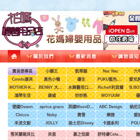
賣貨便專區
小獅王
凱蒂貓
Nac Nac
六
Combi康貝
黃色小鴨
優生
PUKU藍色企鵝
愛兒房
MOTHER-K韓國
BENNY 大翔服裝
水舞醫用口罩(兒童，成人)
Richell利其爾
B.B
鴻琴生活
康威
妙妙熊
MOYUUM
優
德國Osann
aprica graco
英國MoovDesign
ABC Design
納尼
Chicco
Nuby
費雪
樂雅
愛
禾流文創
JOLLY
迪士尼Disney
卡通系列
POL
雪芙蘭親貝比
貝恩
慕之恬廊
舒特膚Cetaphil
施