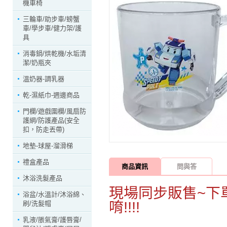
機車椅
三輪車/助步車/螃蟹
車/學步車/健力架/護
具
消毒鍋/烘乾機/水垢清
潔/奶瓶夾
溫奶器-調乳器
乾-濕紙巾-週邊商品
門欄/遊戲圍欄/風扇防
護網/防護產品(安全
扣，防走丟帶)
地墊-球屋-溜滑梯
禮盒產品
商品資訊
問與答
沐浴洗髮產品
現場同步販售~下
浴盆/水溫計/沐浴綿、
唷!!!!
刷/洗髮帽
乳液/脹氣膏/護唇膏/