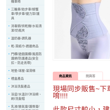
機車椅
三輪車/助步車/螃蟹
車/學步車/健力架/護
具
消毒鍋/烘乾機/水垢清
潔/奶瓶夾
溫奶器-調乳器
乾-濕紙巾-週邊商品
門欄/遊戲圍欄/風扇防
護網/防護產品(安全
扣，防走丟帶)
地墊-球屋-溜滑梯
商品資訊
問與答
禮盒產品
沐浴洗髮產品
現場同步販售~下
唷!!!!
浴盆/水溫計/沐浴綿、
刷/洗髮帽
乳液/脹氣膏/護唇膏/
此款尺寸較小，建