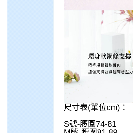
尺寸表(單位cm)：
S號-腰圍74-81
M號-腰圍81-89