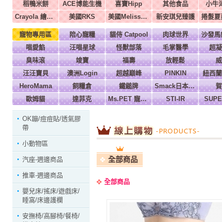
稻鴨米餅
ACE博能生機
喜寶Hipp
其他食品
小牛
Crayola 繪兒樂
美國RKS
美國Melissa & Doug
新安琪兒臻護
寵物專用區
陪心寵糧
貓侍 Catpool
肉球世界
喵愛餡
汪喵星球
怪獸部落
毛掌醫學
超凝
臭味滾
竣寶
福壽
放輕鬆
威
汪汪寶貝
澳洲Login
超越巔峰
PINKIN
紐西蘭
HeroMama
飼糧倉
鐵鎚牌
Smack日本正宗
賀
歐姆貓
達菲克
Ms.PET 寵物小姐
STI-IR
SUP
OK蹦/痘痘貼/透氣膠
帶
小動物區
全部商品
汽座-週邊商品
推車-週邊商品
全部商品
嬰兒床/搖床/遊戲床/
睡窩/床邊護欄
安撫椅/高腳椅/餐椅/