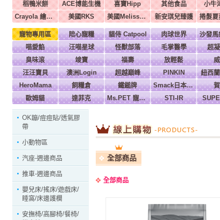
稻鴨米餅
ACE博能生機
喜寶Hipp
其他食品
小牛
Crayola 繪兒樂
美國RKS
美國Melissa & Doug
新安琪兒臻護
寵物專用區
陪心寵糧
貓侍 Catpool
肉球世界
喵愛餡
汪喵星球
怪獸部落
毛掌醫學
超凝
臭味滾
竣寶
福壽
放輕鬆
威
汪汪寶貝
澳洲Login
超越巔峰
PINKIN
紐西蘭
HeroMama
飼糧倉
鐵鎚牌
Smack日本正宗
賀
歐姆貓
達菲克
Ms.PET 寵物小姐
STI-IR
SUP
OK蹦/痘痘貼/透氣膠
帶
小動物區
全部商品
汽座-週邊商品
推車-週邊商品
全部商品
嬰兒床/搖床/遊戲床/
睡窩/床邊護欄
安撫椅/高腳椅/餐椅/