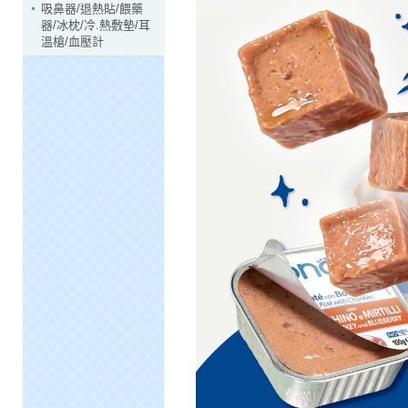
吸鼻器/退熱貼/餵藥
器/冰枕/冷.熱敷墊/耳
溫槍/血壓計