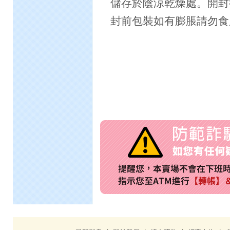
儲存於陰涼乾燥處。開封
封前包裝如有膨脹請勿食