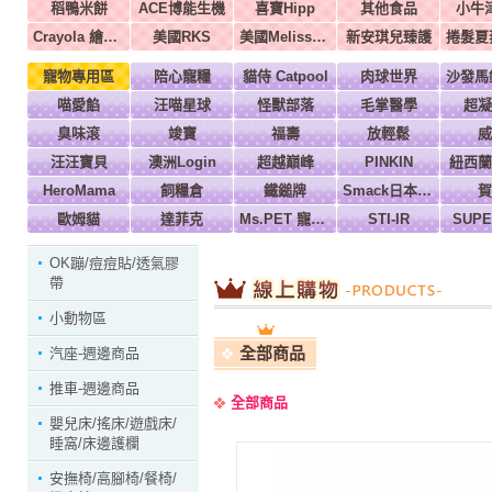
稻鴨米餅
ACE博能生機
喜寶Hipp
其他食品
小牛
Crayola 繪兒樂
美國RKS
美國Melissa & Doug
新安琪兒臻護
寵物專用區
陪心寵糧
貓侍 Catpool
肉球世界
喵愛餡
汪喵星球
怪獸部落
毛掌醫學
超凝
臭味滾
竣寶
福壽
放輕鬆
威
汪汪寶貝
澳洲Login
超越巔峰
PINKIN
紐西蘭
HeroMama
飼糧倉
鐵鎚牌
Smack日本正宗
賀
歐姆貓
達菲克
Ms.PET 寵物小姐
STI-IR
SUP
OK蹦/痘痘貼/透氣膠
帶
小動物區
全部商品
汽座-週邊商品
推車-週邊商品
全部商品
嬰兒床/搖床/遊戲床/
睡窩/床邊護欄
安撫椅/高腳椅/餐椅/