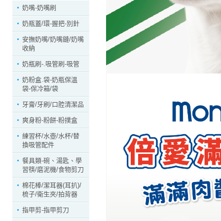
奶嘴-奶嘴刷
奶瓶蓋/環-握把-別針
安撫奶嘴/奶嘴鏈/奶嘴
收納
奶瓶刷-.吸管刷-吸管
奶粉盒.袋-奶瓶保溫
袋-保冷箱/袋
牙膏/牙刷/口腔清潔品
爽身粉-粉餅-粉撲盒
練習杯/水壺/水杯/替
換吸管配件
餐具類-碗、湯匙、學
習筷/磨泥機/食物剪刀
棉花棒/潔耳器(耳扒)/
梳子/衛生夾/拍背器
指甲剪-指甲剪刀