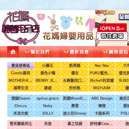
賣貨便專區
小獅王
凱蒂貓
Nac Nac
六
Combi康貝
黃色小鴨
優生
PUKU藍色企鵝
愛兒房
MOTHER-K韓國
BENNY 大翔服裝
水舞醫用口罩(兒童，成人)
Richell利其爾
B.B
鴻琴生活
康威
妙妙熊
MOYUUM
優
德國Osann
aprica graco
英國MoovDesign
ABC Design
納尼
Chicco
Nuby
費雪
樂雅
愛
禾流文創
JOLLY
迪士尼Disney
卡通系列
POL
雪芙蘭親貝比
貝恩
慕之恬廊
舒特膚Cetaphil
施