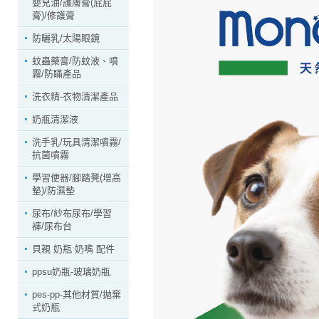
嬰兒油/護膚膏(屁屁
膏)/修護膏
防曬乳/太陽眼鏡
蚊蟲藥膏/防蚊液、噴
霧/防瞞產品
洗衣精-衣物清潔產品
奶瓶清潔液
洗手乳/玩具清潔噴霧/
抗菌噴霧
學習便器/腳踏凳(增高
墊)/防濕墊
尿布/紗布尿布/學習
褲/尿布台
貝親 奶瓶 奶嘴 配件
ppsu奶瓶-玻璃奶瓶
pes-pp-其他材質/拋棄
式奶瓶