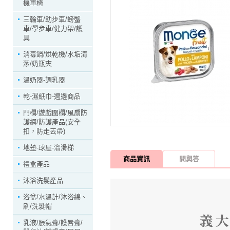
機車椅
三輪車/助步車/螃蟹
車/學步車/健力架/護
具
消毒鍋/烘乾機/水垢清
潔/奶瓶夾
溫奶器-調乳器
乾-濕紙巾-週邊商品
門欄/遊戲圍欄/風扇防
護網/防護產品(安全
扣，防走丟帶)
地墊-球屋-溜滑梯
商品資訊
問與答
禮盒產品
沐浴洗髮產品
浴盆/水溫計/沐浴綿、
刷/洗髮帽
乳液/脹氣膏/護唇膏/