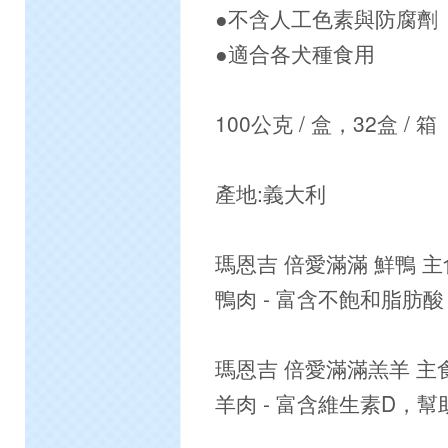
●不含人工色素與防腐劑
●適合各犬種食用
100公克 / 盒，32盒 / 箱
產地:義大利
瑪恩吉 倍愛滿滿 鮮鴨 
鴨肉 - 富含不飽和脂肪
瑪恩吉 倍愛滿滿羔羊 主
羊肉 - 富含維生素D，