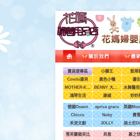
賣貨便專區
小獅王
凱蒂
Combi康貝
黃色小鴨
優
MOTHER-K韓國
BENNY 大翔服裝
鴻琴生活
康威
妙妙
德國Osann
aprica graco
Chicco
Nuby
費
禾流文創
JOLLY
迪士尼Di
雪芙蘭親貝比
貝恩
慕之