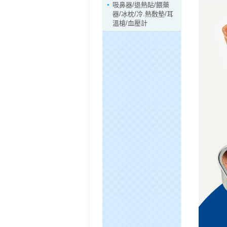
吸鼻器/退熱貼/餵藥
器/冰枕/冷.熱敷墊/耳
溫槍/血壓計