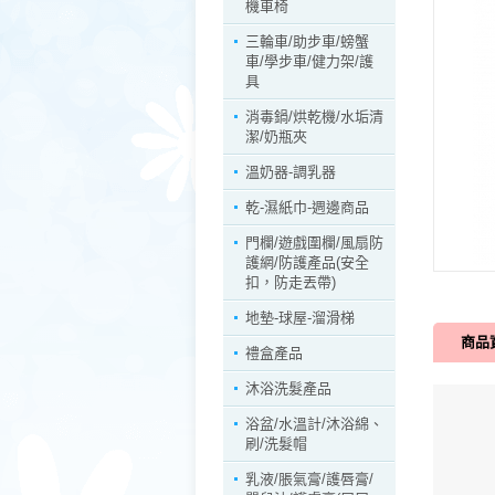
機車椅
三輪車/助步車/螃蟹
車/學步車/健力架/護
具
消毒鍋/烘乾機/水垢清
潔/奶瓶夾
溫奶器-調乳器
乾-濕紙巾-週邊商品
門欄/遊戲圍欄/風扇防
護網/防護產品(安全
扣，防走丟帶)
地墊-球屋-溜滑梯
商品
禮盒產品
沐浴洗髮產品
浴盆/水溫計/沐浴綿、
刷/洗髮帽
乳液/脹氣膏/護唇膏/