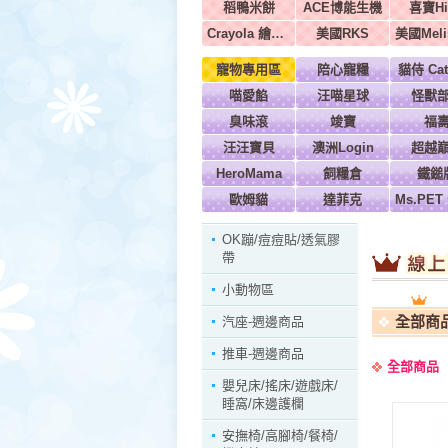
稻鴨米餅
ACE博能生機
喜寶Hi
Crayola 繪兒樂
美國RKS
寵物專用區
陪心寵糧
貓侍 Cat
喵愛餡
汪喵星球
怪獸
臭味滾
竣寶
福
汪汪寶貝
澳洲Login
超越
HeroMama
飼糧倉
鐵鎚
歐姆貓
達菲克
OK蹦/痘痘貼/透氣膠
帶
小動物區
全部商
汽座-週邊商品
推車-週邊商品
全部商品
嬰兒床/搖床/遊戲床/
睡窩/床邊護欄
安撫椅/高腳椅/餐椅/