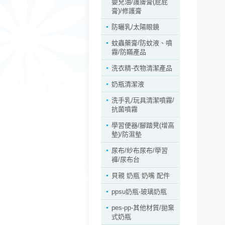
嬰兒油/護膚膏(屁屁
膏)/修護膏
防曬乳/太陽眼鏡
蚊蟲藥膏/防蚊液、噴
霧/防瞞產品
洗衣精-衣物清潔產品
奶瓶清潔液
洗手乳/玩具清潔噴霧/
抗菌噴霧
學習便器/腳踏凳(增高
墊)/防濕墊
尿布/紗布尿布/學習
褲/尿布台
貝親 奶瓶 奶嘴 配件
ppsu奶瓶-玻璃奶瓶
pes-pp-其他材質/拋棄
式奶瓶