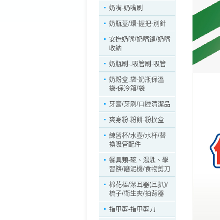
奶嘴-奶嘴刷
奶瓶蓋/環-握把-別針
安撫奶嘴/奶嘴鏈/奶嘴
收納
奶瓶刷-.吸管刷-吸管
奶粉盒.袋-奶瓶保溫
袋-保冷箱/袋
牙膏/牙刷/口腔清潔品
爽身粉-粉餅-粉撲盒
練習杯/水壺/水杯/替
換吸管配件
餐具類-碗、湯匙、學
習筷/磨泥機/食物剪刀
棉花棒/潔耳器(耳扒)/
梳子/衛生夾/拍背器
指甲剪-指甲剪刀