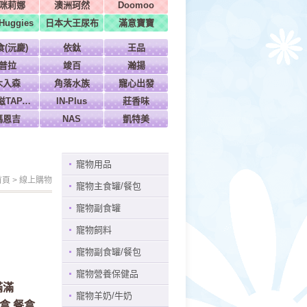
咪莉娜
澳洲珂然
Doomoo
uggies
日本大王尿布
滿意寶寶
食(沅慶)
依鈦
王品
普拉
竣百
瀚揚
木入森
角落水族
寵心出發
特百滋TAPAZO
IN-Plus
莊香味
瑪恩吉
NAS
凱特美
寵物用品
首頁
>
線上購物
寵物主食罐/餐包
寵物副食罐
寵物飼料
寵物副食罐/餐包
寵物營養保健品
滿滿
寵物羊奶/牛奶
餐盒 餐盒