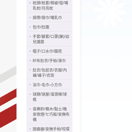
枕頭/枕套/棉被/毯/哺
乳枕/月亮枕
揹帶/揹巾/哺乳巾
包巾/肚圍
手套/腳套/口罩(鍊)/幼
兒護膝
帽子/口水巾/圍兜
紗布肚衣/手帕/澡巾
肚衣/包屁衣/衣服/內
褲/褲子/衣架
浴巾-毛巾-小方巾
球類/球屋/溜滑梯/球
框
音樂鈴/積木/黏土/晚
安夜燈/七巧板/安撫布
偶
固齒器/安撫手帕/咬環