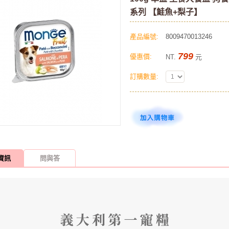
系列 【鮭魚+梨子】
產品編號:
8009470013246
799
優惠價:
NT.
元
訂購數量:
資訊
問與答