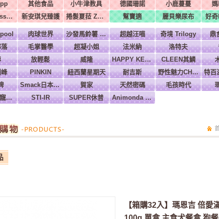
pp
其他食品
小牛津教具
德國珊諾
小鹿蔓蔓
媽
美國Melissa & Doug
新安琪兒臻護
捲髮夏菈 ZeroTre 義大利
幫寶適
麗貝樂尿布
好奇H
pool
肉球世界
沙發馬鈴薯 Power
超越汪喵
奇境 Trilogy
鼎
部落
毛掌醫學
超凝小姐
法米納
洛特夫
壽
放輕鬆
威隆
HAPPY KEN 快樂啃
CLEEN其鱗
巔峰
PINKIN
紐西蘭星期天
耐吉斯
野性魅力CHARM
牌
Smack日本正宗
賀家
天然密碼
毛孩時代
Ms.PET 寵物小姐
STI-IR
SUPER休普
Animonda 愛諾德
品
【箱購32入】瑪恩吉 倍愛
100g 單盒 主食犬餐盒 狗