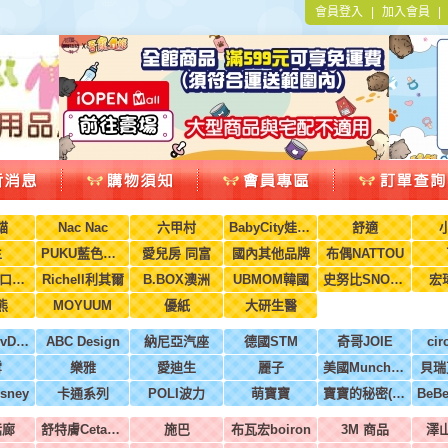
會員登入
|
加入會員
貓
Nac Nac
六甲村
BabyCity娃娃城
舒適
生
PUKU藍色企鵝
愛兒房 同富
國內其他品牌
布偶NATTOU
水舞醫用口罩(兒童，成人)
Richell利其爾
B.BOX澳洲
UBMOM韓國
史努比SNOOPY
宏
熊
MOYUUM
優紙
大研生醫
英國MoovDesign
ABC Design
納尼亞汽座
德國STM
奇哥JOIE
cir
雪
樂雅
愛迪生
麗子
美國Munchkin
貝瑞
sney
卡通系列
POLI波力
萌寶寶
寶寶的秘密(牧菓)
恬廊
舒特膚Cetaphil
施巴
布瓦宏boiron
3M 商品
澤