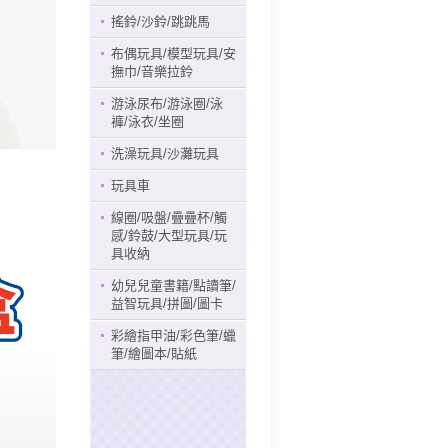
搖鈴/沙鈴/跳跳馬
布偶玩具/模型玩具/安
撫巾/音樂拉鈴
游泳尿布/游泳圈/泳
褲/泳衣/坐圈
洗澡玩具/沙灘玩具
玩具車
線圈/吸盤/疊疊杯/觸
感/鈴鼓/大型玩具/玩
具收納
幼兒兒童書籍/點讀筆/
益智玩具/拼圖/圖卡
彩繪指甲油/彩色筆/蠟
筆/繪圖本/貼紙