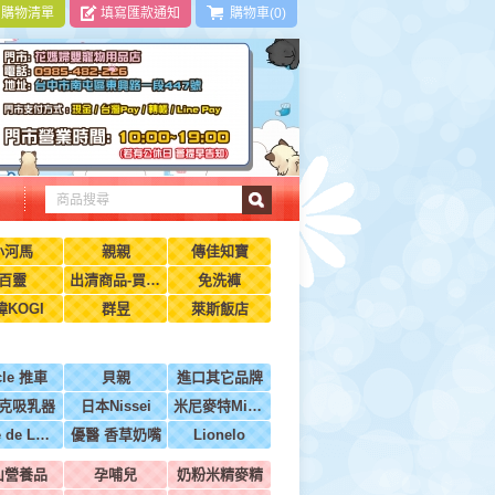
|
購物清單
填寫匯款通知
購物車(0)
小河馬
親親
傳佳知寶
百靈
出清商品-買到賺到
免洗褲
瑋KOGI
群昱
萊斯飯店
cle 推車
貝親
進口其它品牌
克吸乳器
日本Nissei
米尼麥特Minimight
BeBe de Luxe法國
優醫 香草奶嘴
Lionelo
山營養品
孕哺兒
奶粉米精麥精