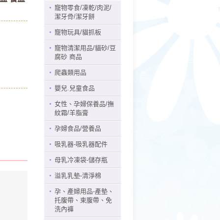
寵物零食/凍乾/肉泥/
潔牙骨/潔牙餅
寵物玩具/貓抓板
寵物清潔用品/貓砂/豆
腐砂 商品
爬蟲類用品
嬰兒.兒童食品
女性、孕婦保養品/撫
紋霜/羊脂膏
孕婦食品/營養品
吸乳器-吸乳器配件
母乳冷凍袋-儲存瓶
溢乳乳墊-清淨棉
孕、產婦用品-產墊、
托腹帶、束腹帶、免
洗內褲