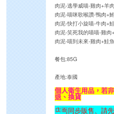
肉泥-逃學威喵-雞肉+羊肉 2
肉泥-喵咪歌喉讚-鴨肉+鮪魚 
肉泥-快打小旋喵-牛肉+鮭魚 
肉泥-笑死我的喵喵-雞肉+蝦
肉泥-喵到未來-雞肉+鮭魚 2
餐包:85G
產地:泰國
個人衛生用品，若
退、換貨
店面同步販售、請