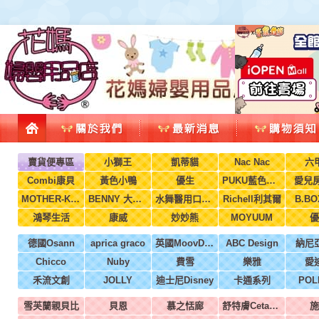
賣貨便專區
小獅王
凱蒂貓
Nac Nac
六
Combi康貝
黃色小鴨
優生
PUKU藍色企鵝
愛兒房
MOTHER-K韓國
BENNY 大翔服裝
水舞醫用口罩(兒童，成人)
Richell利其爾
B.B
鴻琴生活
康威
妙妙熊
MOYUUM
優
德國Osann
aprica graco
英國MoovDesign
ABC Design
納尼
Chicco
Nuby
費雪
樂雅
愛
禾流文創
JOLLY
迪士尼Disney
卡通系列
POL
雪芙蘭親貝比
貝恩
慕之恬廊
舒特膚Cetaphil
施