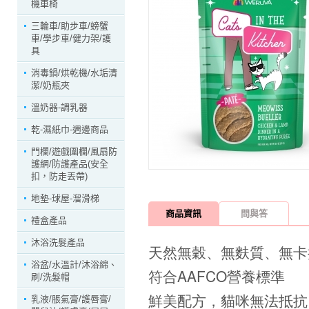
機車椅
三輪車/助步車/螃蟹
車/學步車/健力架/護
具
消毒鍋/烘乾機/水垢清
潔/奶瓶夾
溫奶器-調乳器
乾-濕紙巾-週邊商品
門欄/遊戲圍欄/風扇防
護網/防護產品(安全
扣，防走丟帶)
地墊-球屋-溜滑梯
商品資訊
問與答
禮盒產品
沐浴洗髮產品
天然無穀、無麩質、無卡
浴盆/水溫計/沐浴綿、
符合AAFCO營養標準
刷/洗髮帽
鮮美配方，貓咪無法抵抗
乳液/脹氣膏/護唇膏/