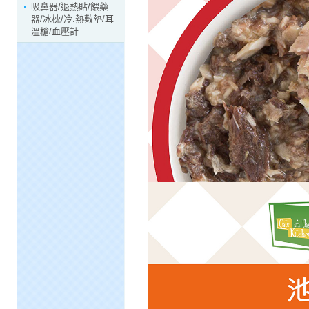
吸鼻器/退熱貼/餵藥
器/冰枕/冷.熱敷墊/耳
溫槍/血壓計