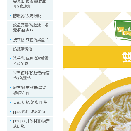
嬰兒油/護膚膏(屁屁
膏)/修護膏
防曬乳/太陽眼鏡
蚊蟲藥膏/防蚊液、噴
霧/防瞞產品
洗衣精-衣物清潔產品
奶瓶清潔液
洗手乳/玩具清潔噴霧/
抗菌噴霧
學習便器/腳踏凳(增高
墊)/防濕墊
尿布/紗布尿布/學習
褲/尿布台
貝親 奶瓶 奶嘴 配件
ppsu奶瓶-玻璃奶瓶
pes-pp-其他材質/拋棄
式奶瓶