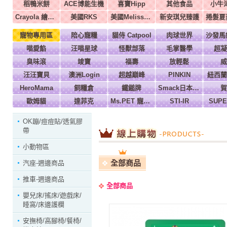
稻鴨米餅
ACE博能生機
喜寶Hipp
其他食品
小牛
Crayola 繪兒樂
美國RKS
美國Melissa & Doug
新安琪兒臻護
寵物專用區
陪心寵糧
貓侍 Catpool
肉球世界
喵愛餡
汪喵星球
怪獸部落
毛掌醫學
超凝
臭味滾
竣寶
福壽
放輕鬆
威
汪汪寶貝
澳洲Login
超越巔峰
PINKIN
紐西蘭
HeroMama
飼糧倉
鐵鎚牌
Smack日本正宗
賀
歐姆貓
達菲克
Ms.PET 寵物小姐
STI-IR
SUP
OK蹦/痘痘貼/透氣膠
帶
小動物區
全部商品
汽座-週邊商品
推車-週邊商品
全部商品
嬰兒床/搖床/遊戲床/
睡窩/床邊護欄
安撫椅/高腳椅/餐椅/