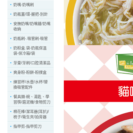
奶嘴-奶嘴刷
奶瓶蓋/環-握把-別針
安撫奶嘴/奶嘴鏈/奶嘴
收納
奶瓶刷-.吸管刷-吸管
奶粉盒.袋-奶瓶保溫
袋-保冷箱/袋
牙膏/牙刷/口腔清潔品
爽身粉-粉餅-粉撲盒
練習杯/水壺/水杯/替
換吸管配件
餐具類-碗、湯匙、學
習筷/磨泥機/食物剪刀
棉花棒/潔耳器(耳扒)/
梳子/衛生夾/拍背器
指甲剪-指甲剪刀